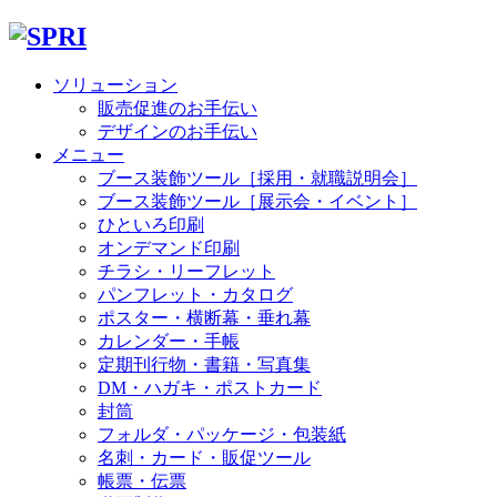
ソリューション
販売促進のお手伝い
デザインのお手伝い
メニュー
ブース装飾ツール［採用・就職説明会］
ブース装飾ツール［展示会・イベント］
ひといろ印刷
オンデマンド印刷
チラシ・リーフレット
パンフレット・カタログ
ポスター・横断幕・垂れ幕
カレンダー・手帳
定期刊行物・書籍・写真集
DM・ハガキ・ポストカード
封筒
フォルダ・パッケージ・包装紙
名刺・カード・販促ツール
帳票・伝票