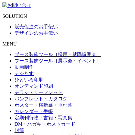
SOLUTION
販売促進のお手伝い
デザインのお手伝い
MENU
ブース装飾ツール［採用・就職説明会］
ブース装飾ツール［展示会・イベント］
動画制作
デジたす
ひといろ印刷
オンデマンド印刷
チラシ・リーフレット
パンフレット・カタログ
ポスター・横断幕・垂れ幕
カレンダー・手帳
定期刊行物・書籍・写真集
DM・ハガキ・ポストカード
封筒