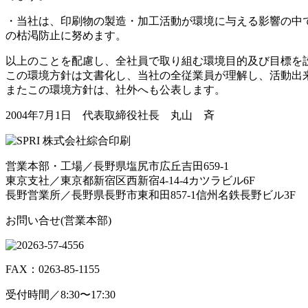
・当社は、
印刷物の製造・加工活動が環境に与える影響の中
の枯渇防止に努めます。
以上のことを配慮し、全社員で取り組む環境目的及び目標を
この環境方針は文書化し、当社の全従業員が理解し、活動出
またこの環境方針は、社外へも公表します。
2004年7月1日 代表取締役社長 丸山 斉
営業本部・工場／長野県塩尻市広丘吉田659-1
東京支社／東京都新宿区西新宿4-14-4カツラビル6F
長野営業所／長野県長野市東和田857-1信州名鉄長野ビル3F
お問い合せ(営業本部)
FAX：0263-85-1155
受付時間／8:30〜17:30