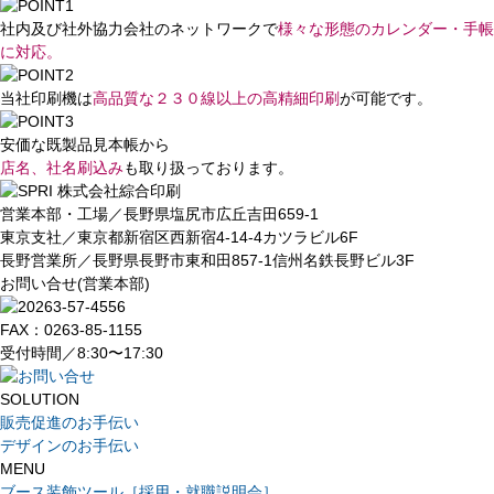
社内及び社外協力会社のネットワークで
様々な形態のカレンダー・手帳
に対応。
当社印刷機は
高品質な２３０線以上の
高精細印刷
が可能です。
安価な既製品見本帳から
店名、社名刷込み
も取り扱っております。
営業本部・工場／長野県塩尻市広丘吉田659-1
東京支社／東京都新宿区西新宿4-14-4カツラビル6F
長野営業所／長野県長野市東和田857-1信州名鉄長野ビル3F
お問い合せ(営業本部)
FAX：0263-85-1155
受付時間／8:30〜17:30
SOLUTION
販売促進のお手伝い
デザインのお手伝い
MENU
ブース装飾ツール［採用・就職説明会］