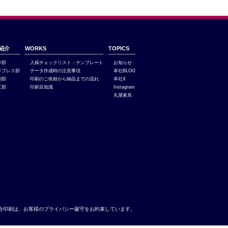
紹介
WORKS
TOPICS
作部
入稿チェックリスト・テンプレート
お知らせ
リプレス部
データ作成時の注意事項
本社BLOG
刷部
印刷のご依頼から納品までの流れ
本社X
工部
印刷豆知識
Instagram
丸屋家具
合印刷は、お客様のプライバシー厳守をお約束しています。