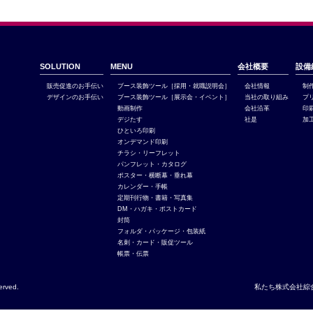
SOLUTION
MENU
会社概要
設備
販売促進のお手伝い
ブース装飾ツール［採用・就職説明会］
会社情報
制
デザインのお手伝い
ブース装飾ツール［展示会・イベント］
当社の取り組み
プ
動画制作
会社沿革
印
デジたす
社是
加
ひといろ印刷
オンデマンド印刷
チラシ・リーフレット
パンフレット・カタログ
ポスター・横断幕・垂れ幕
カレンダー・手帳
定期刊行物・書籍・写真集
DM・ハガキ・ポストカード
封筒
フォルダ・パッケージ・包装紙
名刺・カード・販促ツール
帳票・伝票
erved.
私たち株式会社綜